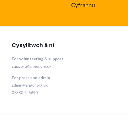
Cyfrannu
Cysylltwch â ni
For volunteering & support
support@angor.org.uk
For press and admin
admin@angor.org.uk
07380 125690