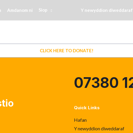
Siop
n
Amdanom ni
Y newyddion diweddaraf
CLICK HERE TO DONATE!
07380 1
tio
Quick Links
Hafan
Y newyddion diweddaraf