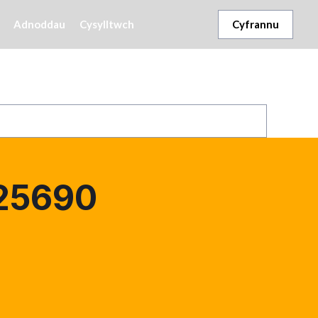
Adnoddau
Cysylltwch
Cyfrannu
25690