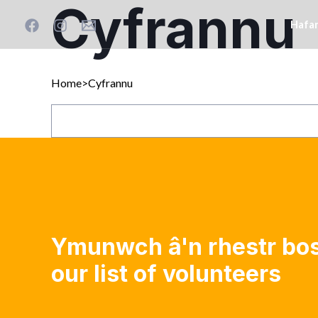
Cyfrannu
Hafa
Home>Cyfrannu
Ymunwch â'n rhestr bos
our list of volunteers